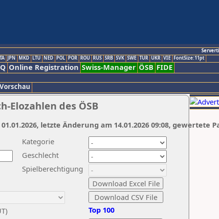
Servert
TA
JPN
MKD
LTU
NED
POL
POR
ROU
RUS
SRB
SVK
SWE
TUR
UKR
VIE
FontSize:11pt
AQ
Online Registration
Swiss-Manager
ÖSB
FIDE
 Vorschau
ch-Elozahlen des ÖSB
 01.01.2026, letzte Änderung am 14.01.2026 09:08, gewertete P
Kategorie
Geschlecht
Spielberechtigung
Top 100
UT)