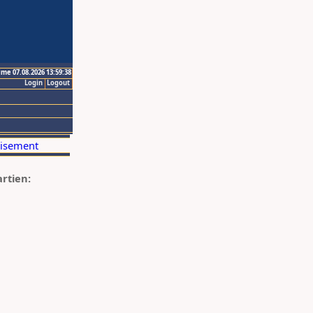
ime 07.08.2026 13:59:38
Login
Logout
artien: