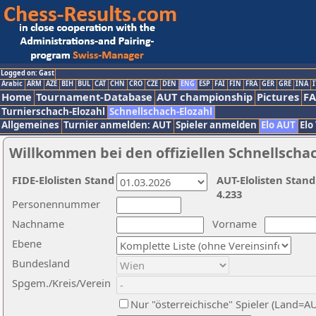
Logged on: Gast
Arabic
ARM
AZE
BIH
BUL
CAT
CHN
CRO
CZE
DEN
ENG
ESP
FAI
FIN
FRA
GER
GRE
INA
I
Home
Tournament-Database
AUT championship
Pictures
F
Turnierschach-Elozahl
Schnellschach-Elozahl
Allgemeines
Turnier anmelden: AUT
Spieler anmelden
Elo AUT
Elo
Willkommen bei den offiziellen Schnellscha
FIDE-Elolisten Stand
AUT-Elolisten Stand
4.233
Personennummer
Nachname
Vorname
Ebene
Bundesland
Spgem./Kreis/Verein
Nur "österreichische" Spieler (Land=A