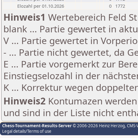
Elozahl per 01.10.2026
0
1772
Hinweis1
Wertebereich Feld St 
blank ... Partie gewertet in akt
V ... Partie gewertet in Vorperi
- ... Partie nicht gewertet, da 
E ... Partie vorgemerkt zur Be
Einstiegselozahl in der nächst
K ... Korrektur wegen doppelt
Hinweis2
Kontumazen werden g
und sind in der Liste nicht enth
Chess-Tournament-Results-Server
© 2006-2026 Heinz Herzog
, CMS-
Legal details/Terms of use