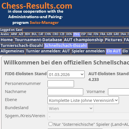
Logged on: Gast
Arabic
ARM
AZE
BIH
BUL
CAT
CHN
CRO
CZE
DEN
ENG
ESP
FAI
FIN
FRA
GER
GRE
INA
I
Home
Tournament-Database
AUT championship
Pictures
F
Turnierschach-Elozahl
Schnellschach-Elozahl
Allgemeines
Turnier anmelden: AUT
Spieler anmelden
Elo AUT
Elo
Willkommen bei den offiziellen Schnellscha
FIDE-Elolisten Stand
AUT-Elolisten Stand
4.233
Personennummer
Nachname
Vorname
Ebene
Bundesland
Spgem./Kreis/Verein
Nur "österreichische" Spieler (Land=A