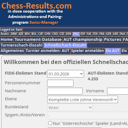
Logged on: Gast
Arabic
ARM
AZE
BIH
BUL
CAT
CHN
CRO
CZE
DEN
ENG
ESP
FAI
FIN
FRA
GER
GRE
INA
I
Home
Tournament-Database
AUT championship
Pictures
F
Turnierschach-Elozahl
Schnellschach-Elozahl
Allgemeines
Turnier anmelden: AUT
Spieler anmelden
Elo AUT
Elo
Willkommen bei den offiziellen Schnellscha
FIDE-Elolisten Stand
AUT-Elolisten Stand
4.233
Personennummer
Nachname
Vorname
Ebene
Bundesland
Spgem./Kreis/Verein
Nur "österreichische" Spieler (Land=A