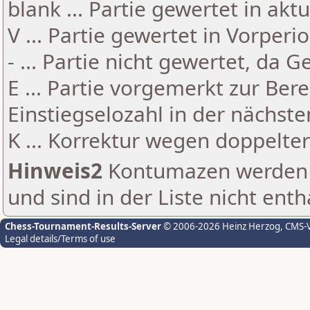
blank ... Partie gewertet in akt
V ... Partie gewertet in Vorperi
- ... Partie nicht gewertet, da 
E ... Partie vorgemerkt zur Be
Einstiegselozahl in der nächst
K ... Korrektur wegen doppelt
Hinweis2
Kontumazen werden g
und sind in der Liste nicht enth
Chess-Tournament-Results-Server
© 2006-2026 Heinz Herzog
, CMS-
Legal details/Terms of use