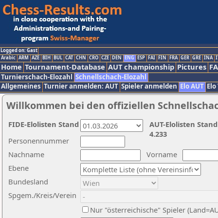
Logged on: Gast
Arabic
ARM
AZE
BIH
BUL
CAT
CHN
CRO
CZE
DEN
ENG
ESP
FAI
FIN
FRA
GER
GRE
INA
I
Home
Tournament-Database
AUT championship
Pictures
F
Turnierschach-Elozahl
Schnellschach-Elozahl
Allgemeines
Turnier anmelden: AUT
Spieler anmelden
Elo AUT
Elo
Willkommen bei den offiziellen Schnellscha
FIDE-Elolisten Stand
AUT-Elolisten Stand
4.233
Personennummer
Nachname
Vorname
Ebene
Bundesland
Spgem./Kreis/Verein
Nur "österreichische" Spieler (Land=A