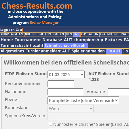
Logged on: Gast
Arabic
ARM
AZE
BIH
BUL
CAT
CHN
CRO
CZE
DEN
ENG
ESP
FAI
FIN
FRA
GER
GRE
INA
I
Home
Tournament-Database
AUT championship
Pictures
F
Turnierschach-Elozahl
Schnellschach-Elozahl
Allgemeines
Turnier anmelden: AUT
Spieler anmelden
Elo AUT
Elo
Willkommen bei den offiziellen Schnellscha
FIDE-Elolisten Stand
AUT-Elolisten Stand
4.233
Personennummer
Nachname
Vorname
Ebene
Bundesland
Spgem./Kreis/Verein
Nur "österreichische" Spieler (Land=A