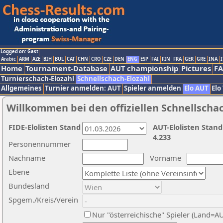
Logged on: Gast
Arabic
ARM
AZE
BIH
BUL
CAT
CHN
CRO
CZE
DEN
ENG
ESP
FAI
FIN
FRA
GER
GRE
INA
I
Home
Tournament-Database
AUT championship
Pictures
F
Turnierschach-Elozahl
Schnellschach-Elozahl
Allgemeines
Turnier anmelden: AUT
Spieler anmelden
Elo AUT
Elo
Willkommen bei den offiziellen Schnellscha
FIDE-Elolisten Stand
AUT-Elolisten Stand
4.233
Personennummer
Nachname
Vorname
Ebene
Bundesland
Spgem./Kreis/Verein
Nur "österreichische" Spieler (Land=A