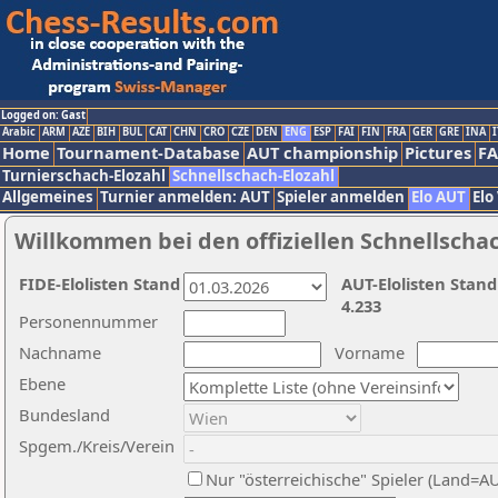
Logged on: Gast
Arabic
ARM
AZE
BIH
BUL
CAT
CHN
CRO
CZE
DEN
ENG
ESP
FAI
FIN
FRA
GER
GRE
INA
I
Home
Tournament-Database
AUT championship
Pictures
F
Turnierschach-Elozahl
Schnellschach-Elozahl
Allgemeines
Turnier anmelden: AUT
Spieler anmelden
Elo AUT
Elo
Willkommen bei den offiziellen Schnellscha
FIDE-Elolisten Stand
AUT-Elolisten Stand
4.233
Personennummer
Nachname
Vorname
Ebene
Bundesland
Spgem./Kreis/Verein
Nur "österreichische" Spieler (Land=A