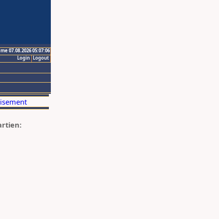
ime 07.08.2026 05:07:06
Login
Logout
artien: