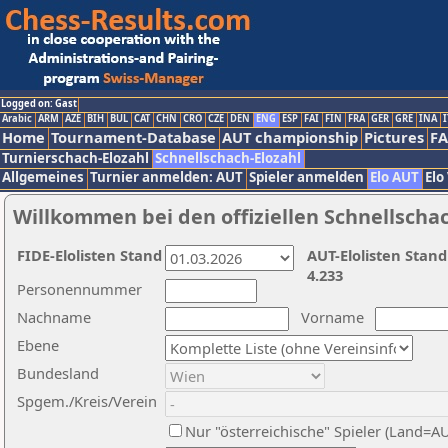
Logged on: Gast
Arabic
ARM
AZE
BIH
BUL
CAT
CHN
CRO
CZE
DEN
ENG
ESP
FAI
FIN
FRA
GER
GRE
INA
I
Home
Tournament-Database
AUT championship
Pictures
F
Turnierschach-Elozahl
Schnellschach-Elozahl
Allgemeines
Turnier anmelden: AUT
Spieler anmelden
Elo AUT
Elo
Willkommen bei den offiziellen Schnellscha
FIDE-Elolisten Stand
AUT-Elolisten Stand
4.233
Personennummer
Nachname
Vorname
Ebene
Bundesland
Spgem./Kreis/Verein
Nur "österreichische" Spieler (Land=A