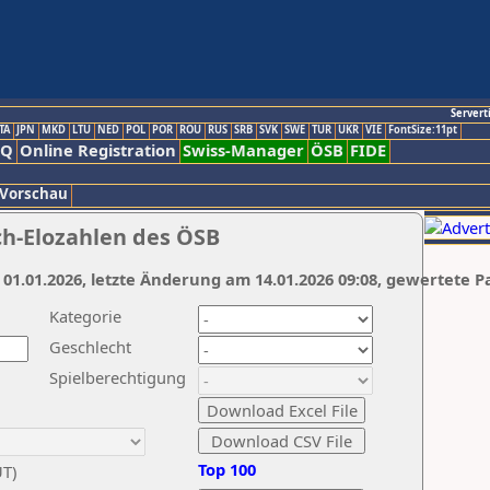
Servert
TA
JPN
MKD
LTU
NED
POL
POR
ROU
RUS
SRB
SVK
SWE
TUR
UKR
VIE
FontSize:11pt
AQ
Online Registration
Swiss-Manager
ÖSB
FIDE
 Vorschau
ch-Elozahlen des ÖSB
 01.01.2026, letzte Änderung am 14.01.2026 09:08, gewertete P
Kategorie
Geschlecht
Spielberechtigung
Top 100
UT)