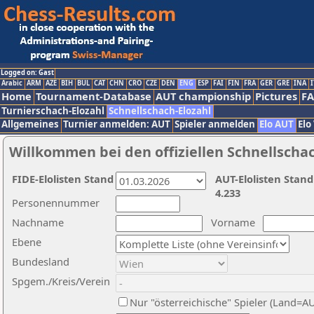
Logged on: Gast
Arabic
ARM
AZE
BIH
BUL
CAT
CHN
CRO
CZE
DEN
ENG
ESP
FAI
FIN
FRA
GER
GRE
INA
I
Home
Tournament-Database
AUT championship
Pictures
F
Turnierschach-Elozahl
Schnellschach-Elozahl
Allgemeines
Turnier anmelden: AUT
Spieler anmelden
Elo AUT
Elo
Willkommen bei den offiziellen Schnellscha
FIDE-Elolisten Stand
AUT-Elolisten Stand
4.233
Personennummer
Nachname
Vorname
Ebene
Bundesland
Spgem./Kreis/Verein
Nur "österreichische" Spieler (Land=A