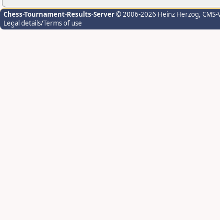
Chess-Tournament-Results-Server
© 2006-2026 Heinz Herzog
, CMS-
Legal details/Terms of use