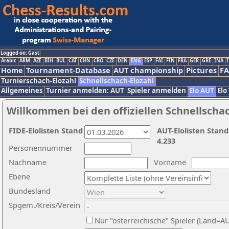
Logged on: Gast
Arabic
ARM
AZE
BIH
BUL
CAT
CHN
CRO
CZE
DEN
ENG
ESP
FAI
FIN
FRA
GER
GRE
INA
I
Home
Tournament-Database
AUT championship
Pictures
F
Turnierschach-Elozahl
Schnellschach-Elozahl
Allgemeines
Turnier anmelden: AUT
Spieler anmelden
Elo AUT
Elo
Willkommen bei den offiziellen Schnellscha
FIDE-Elolisten Stand
AUT-Elolisten Stand
4.233
Personennummer
Nachname
Vorname
Ebene
Bundesland
Spgem./Kreis/Verein
Nur "österreichische" Spieler (Land=A