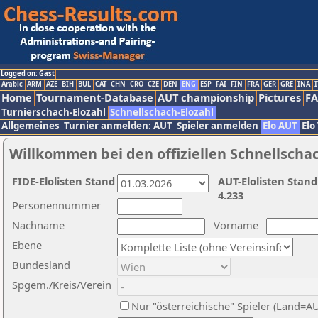
Logged on: Gast
Arabic
ARM
AZE
BIH
BUL
CAT
CHN
CRO
CZE
DEN
ENG
ESP
FAI
FIN
FRA
GER
GRE
INA
I
Home
Tournament-Database
AUT championship
Pictures
F
Turnierschach-Elozahl
Schnellschach-Elozahl
Allgemeines
Turnier anmelden: AUT
Spieler anmelden
Elo AUT
Elo
Willkommen bei den offiziellen Schnellscha
FIDE-Elolisten Stand
AUT-Elolisten Stand
4.233
Personennummer
Nachname
Vorname
Ebene
Bundesland
Spgem./Kreis/Verein
Nur "österreichische" Spieler (Land=A