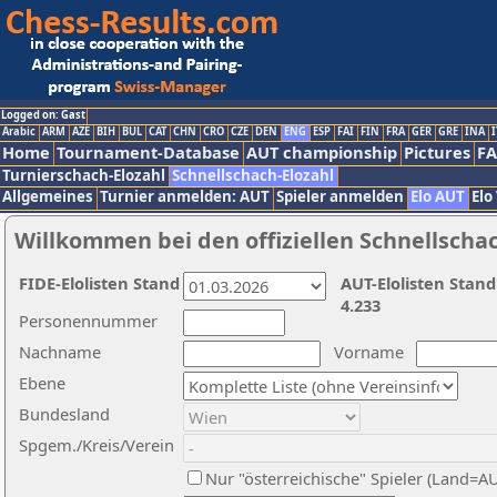
Logged on: Gast
Arabic
ARM
AZE
BIH
BUL
CAT
CHN
CRO
CZE
DEN
ENG
ESP
FAI
FIN
FRA
GER
GRE
INA
I
Home
Tournament-Database
AUT championship
Pictures
F
Turnierschach-Elozahl
Schnellschach-Elozahl
Allgemeines
Turnier anmelden: AUT
Spieler anmelden
Elo AUT
Elo
Willkommen bei den offiziellen Schnellscha
FIDE-Elolisten Stand
AUT-Elolisten Stand
4.233
Personennummer
Nachname
Vorname
Ebene
Bundesland
Spgem./Kreis/Verein
Nur "österreichische" Spieler (Land=A