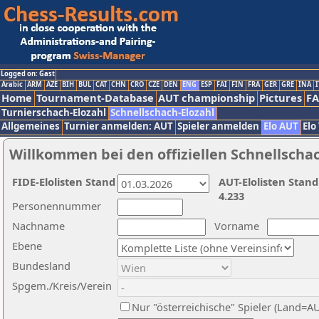
Logged on: Gast
Arabic
ARM
AZE
BIH
BUL
CAT
CHN
CRO
CZE
DEN
ENG
ESP
FAI
FIN
FRA
GER
GRE
INA
I
Home
Tournament-Database
AUT championship
Pictures
F
Turnierschach-Elozahl
Schnellschach-Elozahl
Allgemeines
Turnier anmelden: AUT
Spieler anmelden
Elo AUT
Elo
Willkommen bei den offiziellen Schnellscha
FIDE-Elolisten Stand
AUT-Elolisten Stand
4.233
Personennummer
Nachname
Vorname
Ebene
Bundesland
Spgem./Kreis/Verein
Nur "österreichische" Spieler (Land=A