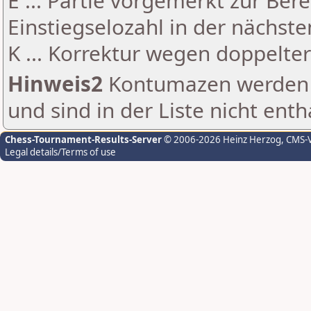
E ... Partie vorgemerkt zur Be
Einstiegselozahl in der nächst
K ... Korrektur wegen doppelt
Hinweis2
Kontumazen werden g
und sind in der Liste nicht enth
Chess-Tournament-Results-Server
© 2006-2026 Heinz Herzog
, CMS-
Legal details/Terms of use