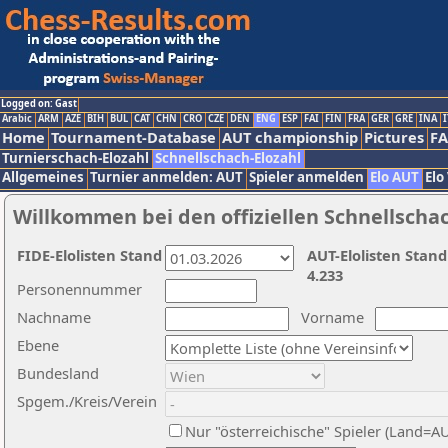
Logged on: Gast
Arabic
ARM
AZE
BIH
BUL
CAT
CHN
CRO
CZE
DEN
ENG
ESP
FAI
FIN
FRA
GER
GRE
INA
I
Home
Tournament-Database
AUT championship
Pictures
F
Turnierschach-Elozahl
Schnellschach-Elozahl
Allgemeines
Turnier anmelden: AUT
Spieler anmelden
Elo AUT
Elo
Willkommen bei den offiziellen Schnellscha
FIDE-Elolisten Stand
AUT-Elolisten Stand
4.233
Personennummer
Nachname
Vorname
Ebene
Bundesland
Spgem./Kreis/Verein
Nur "österreichische" Spieler (Land=A