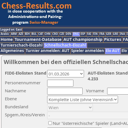
Logged on: Gast
Arabic
ARM
AZE
BIH
BUL
CAT
CHN
CRO
CZE
DEN
ENG
ESP
FAI
FIN
FRA
GER
GRE
INA
I
Home
Tournament-Database
AUT championship
Pictures
F
Turnierschach-Elozahl
Schnellschach-Elozahl
Allgemeines
Turnier anmelden: AUT
Spieler anmelden
Elo AUT
Elo
Willkommen bei den offiziellen Schnellscha
FIDE-Elolisten Stand
AUT-Elolisten Stand
4.233
Personennummer
Nachname
Vorname
Ebene
Bundesland
Spgem./Kreis/Verein
Nur "österreichische" Spieler (Land=A