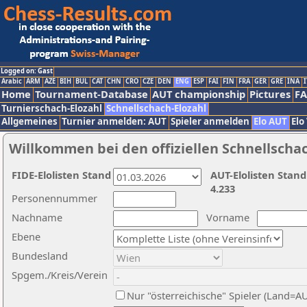
Logged on: Gast
Arabic
ARM
AZE
BIH
BUL
CAT
CHN
CRO
CZE
DEN
ENG
ESP
FAI
FIN
FRA
GER
GRE
INA
I
Home
Tournament-Database
AUT championship
Pictures
F
Turnierschach-Elozahl
Schnellschach-Elozahl
Allgemeines
Turnier anmelden: AUT
Spieler anmelden
Elo AUT
Elo
Willkommen bei den offiziellen Schnellscha
FIDE-Elolisten Stand
AUT-Elolisten Stand
4.233
Personennummer
Nachname
Vorname
Ebene
Bundesland
Spgem./Kreis/Verein
Nur "österreichische" Spieler (Land=A