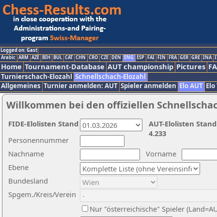
Logged on: Gast
Arabic
ARM
AZE
BIH
BUL
CAT
CHN
CRO
CZE
DEN
ENG
ESP
FAI
FIN
FRA
GER
GRE
INA
I
Home
Tournament-Database
AUT championship
Pictures
F
Turnierschach-Elozahl
Schnellschach-Elozahl
Allgemeines
Turnier anmelden: AUT
Spieler anmelden
Elo AUT
Elo
Willkommen bei den offiziellen Schnellscha
FIDE-Elolisten Stand
AUT-Elolisten Stand
4.233
Personennummer
Nachname
Vorname
Ebene
Bundesland
Spgem./Kreis/Verein
Nur "österreichische" Spieler (Land=A