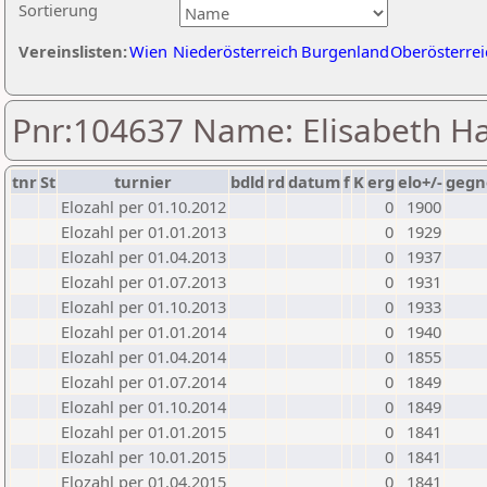
Sortierung
Vereinslisten:
Wien
Niederösterreich
Burgenland
Oberösterrei
Pnr:104637 Name: Elisabeth H
tnr
St
turnier
bdld
rd
datum
f
K
erg
elo+/-
gegn
Elozahl per 01.10.2012
0
1900
Elozahl per 01.01.2013
0
1929
Elozahl per 01.04.2013
0
1937
Elozahl per 01.07.2013
0
1931
Elozahl per 01.10.2013
0
1933
Elozahl per 01.01.2014
0
1940
Elozahl per 01.04.2014
0
1855
Elozahl per 01.07.2014
0
1849
Elozahl per 01.10.2014
0
1849
Elozahl per 01.01.2015
0
1841
Elozahl per 10.01.2015
0
1841
Elozahl per 01.04.2015
0
1841