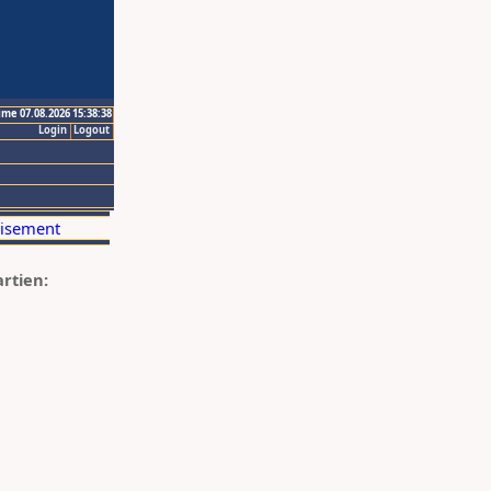
ime 07.08.2026 15:38:38
Login
Logout
artien: