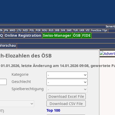
Servert
TA
JPN
MKD
LTU
NED
POL
POR
ROU
RUS
SRB
SVK
SWE
TUR
UKR
VIE
FontSize:11pt
AQ
Online Registration
Swiss-Manager
ÖSB
FIDE
 Vorschau
ch-Elozahlen des ÖSB
 01.01.2026, letzte Änderung am 14.01.2026 09:08, gewertete P
Kategorie
Geschlecht
Spielberechtigung
Top 100
UT)