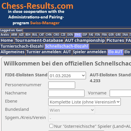
Logged on: Gast
Arabic
ARM
AZE
BIH
BUL
CAT
CHN
CRO
CZE
DEN
ENG
ESP
FAI
FIN
FRA
GER
GRE
INA
I
Home
Tournament-Database
AUT championship
Pictures
F
Turnierschach-Elozahl
Schnellschach-Elozahl
Allgemeines
Turnier anmelden: AUT
Spieler anmelden
Elo AUT
Elo
Willkommen bei den offiziellen Schnellscha
FIDE-Elolisten Stand
AUT-Elolisten Stand
4.233
Personennummer
Nachname
Vorname
Ebene
Bundesland
Spgem./Kreis/Verein
Nur "österreichische" Spieler (Land=A