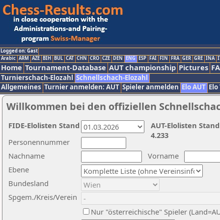
Logged on: Gast
Arabic
ARM
AZE
BIH
BUL
CAT
CHN
CRO
CZE
DEN
ENG
ESP
FAI
FIN
FRA
GER
GRE
INA
I
Home
Tournament-Database
AUT championship
Pictures
F
Turnierschach-Elozahl
Schnellschach-Elozahl
Allgemeines
Turnier anmelden: AUT
Spieler anmelden
Elo AUT
Elo
Willkommen bei den offiziellen Schnellscha
FIDE-Elolisten Stand
AUT-Elolisten Stand
4.233
Personennummer
Nachname
Vorname
Ebene
Bundesland
Spgem./Kreis/Verein
Nur "österreichische" Spieler (Land=A