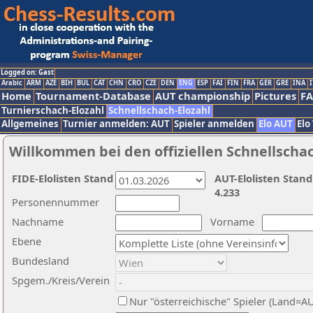
Logged on: Gast
Arabic
ARM
AZE
BIH
BUL
CAT
CHN
CRO
CZE
DEN
ENG
ESP
FAI
FIN
FRA
GER
GRE
INA
I
Home
Tournament-Database
AUT championship
Pictures
F
Turnierschach-Elozahl
Schnellschach-Elozahl
Allgemeines
Turnier anmelden: AUT
Spieler anmelden
Elo AUT
Elo
Willkommen bei den offiziellen Schnellscha
FIDE-Elolisten Stand
AUT-Elolisten Stand
4.233
Personennummer
Nachname
Vorname
Ebene
Bundesland
Spgem./Kreis/Verein
Nur "österreichische" Spieler (Land=A