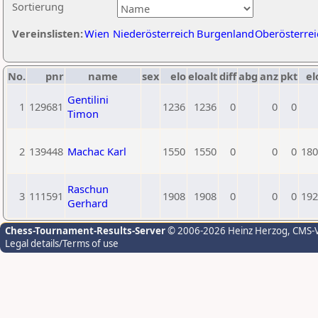
Sortierung
Vereinslisten:
Wien
Niederösterreich
Burgenland
Oberösterrei
No.
pnr
name
sex
elo
eloalt
diff
abg
anz
pkt
el
Gentilini
1
129681
1236
1236
0
0
0
Timon
2
139448
Machac Karl
1550
1550
0
0
0
180
Raschun
3
111591
1908
1908
0
0
0
192
Gerhard
Chess-Tournament-Results-Server
© 2006-2026 Heinz Herzog
, CMS-
Legal details/Terms of use