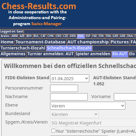
Logged on: Gast
Arabic
ARM
AZE
BIH
BUL
CAT
CHN
CRO
CZE
DEN
ENG
ESP
FAI
FIN
FRA
GER
GRE
INA
I
Home
Tournament-Database
AUT championship
Pictures
F
Turnierschach-Elozahl
Schnellschach-Elozahl
Allgemeines
Turnier anmelden: AUT
Spieler anmelden
Elo AUT
Elo
Willkommen bei den offiziellen Schnellscha
FIDE-Elolisten Stand
AUT-Elolisten Stand
1.052
Personennummer
Nachname
Vorname
Ebene
Bundesland
Spgem./Kreis/Verein
Nur "österreichische" Spieler (Land=A