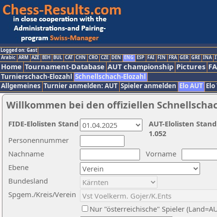
Logged on: Gast
Arabic
ARM
AZE
BIH
BUL
CAT
CHN
CRO
CZE
DEN
ENG
ESP
FAI
FIN
FRA
GER
GRE
INA
I
Home
Tournament-Database
AUT championship
Pictures
F
Turnierschach-Elozahl
Schnellschach-Elozahl
Allgemeines
Turnier anmelden: AUT
Spieler anmelden
Elo AUT
Elo
Willkommen bei den offiziellen Schnellscha
FIDE-Elolisten Stand
AUT-Elolisten Stand
1.052
Personennummer
Nachname
Vorname
Ebene
Bundesland
Spgem./Kreis/Verein
Nur "österreichische" Spieler (Land=A