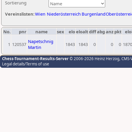
Sortierung
Vereinslisten:
Wien
Niederösterreich
Burgenland
Oberösterrei
No.
pnr
name
sex
elo
eloalt
diff
abg
anz
pkt
elo
Napetschnig
1
120537
1843
1843
0
0
0
187
Martin
Chess-Tournament-Results-Server
© 2006-2026 Heinz Herzog
, CMS-
Legal details/Terms of use