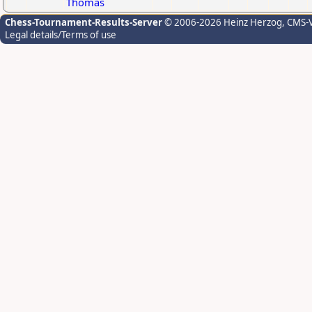
Thomas
Chess-Tournament-Results-Server
© 2006-2026 Heinz Herzog
, CMS-
Legal details/Terms of use