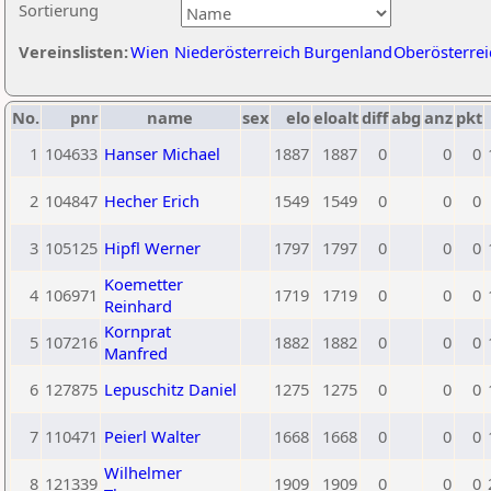
Sortierung
Vereinslisten:
Wien
Niederösterreich
Burgenland
Oberösterrei
No.
pnr
name
sex
elo
eloalt
diff
abg
anz
pkt
1
104633
Hanser Michael
1887
1887
0
0
0
2
104847
Hecher Erich
1549
1549
0
0
0
3
105125
Hipfl Werner
1797
1797
0
0
0
Koemetter
4
106971
1719
1719
0
0
0
Reinhard
Kornprat
5
107216
1882
1882
0
0
0
Manfred
6
127875
Lepuschitz Daniel
1275
1275
0
0
0
7
110471
Peierl Walter
1668
1668
0
0
0
Wilhelmer
8
121339
1909
1909
0
0
0