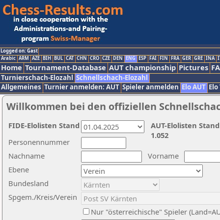
Logged on: Gast
Arabic
ARM
AZE
BIH
BUL
CAT
CHN
CRO
CZE
DEN
ENG
ESP
FAI
FIN
FRA
GER
GRE
INA
I
Home
Tournament-Database
AUT championship
Pictures
F
Turnierschach-Elozahl
Schnellschach-Elozahl
Allgemeines
Turnier anmelden: AUT
Spieler anmelden
Elo AUT
Elo
Willkommen bei den offiziellen Schnellscha
FIDE-Elolisten Stand
AUT-Elolisten Stand
1.052
Personennummer
Nachname
Vorname
Ebene
Bundesland
Spgem./Kreis/Verein
Nur "österreichische" Spieler (Land=A