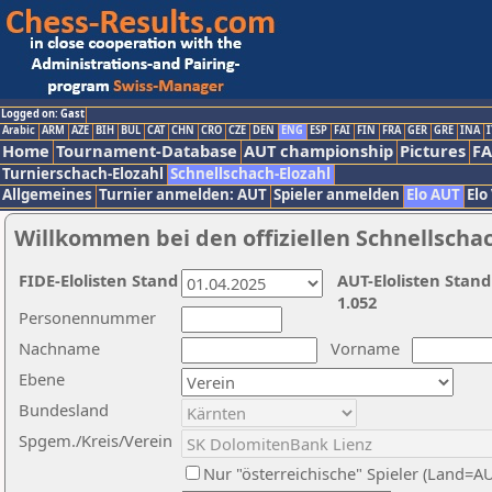
Logged on: Gast
Arabic
ARM
AZE
BIH
BUL
CAT
CHN
CRO
CZE
DEN
ENG
ESP
FAI
FIN
FRA
GER
GRE
INA
I
Home
Tournament-Database
AUT championship
Pictures
F
Turnierschach-Elozahl
Schnellschach-Elozahl
Allgemeines
Turnier anmelden: AUT
Spieler anmelden
Elo AUT
Elo
Willkommen bei den offiziellen Schnellscha
FIDE-Elolisten Stand
AUT-Elolisten Stand
1.052
Personennummer
Nachname
Vorname
Ebene
Bundesland
Spgem./Kreis/Verein
Nur "österreichische" Spieler (Land=A