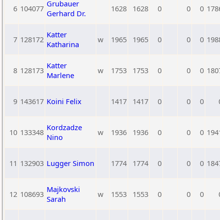
Grubauer
6
104077
1628
1628
0
0
0
178
Gerhard Dr.
Katter
7
128172
w
1965
1965
0
0
0
198
Katharina
Katter
8
128173
w
1753
1753
0
0
0
180
Marlene
9
143617
Koini Felix
1417
1417
0
0
0
Kordzadze
10
133348
w
1936
1936
0
0
0
194
Nino
11
132903
Lugger Simon
1774
1774
0
0
0
184
Majkovski
12
108693
w
1553
1553
0
0
0
Sarah