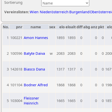
Sortierung
Vereinslisten:
Wien
Niederösterreich
Burgenland
Oberösterrei
No.
pnr
name
sex
elo
eloalt
diff
abg
anz
pkt
elo
1
100221
Amon Hannes
1893
1893
0
0
0
2
100596
Batyte Daiva
w
2083
2083
0
0
0
200
3
142618
Biasco Dana
1317
1317
0
0
0
167
4
101104
Bodner Alfred
1868
1868
0
0
0
198
Fleissner
5
103004
1665
1665
0
0
0
185
Heinrich