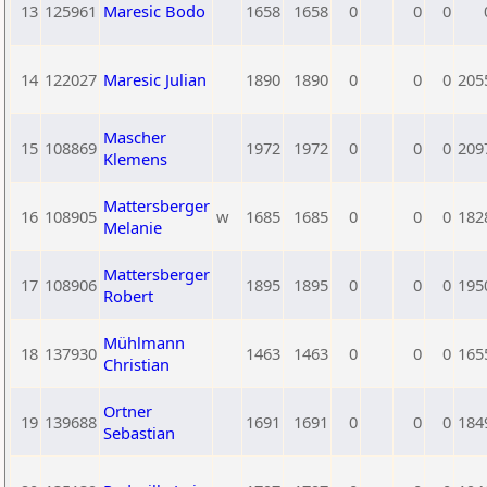
13
125961
Maresic Bodo
1658
1658
0
0
0
14
122027
Maresic Julian
1890
1890
0
0
0
205
Mascher
15
108869
1972
1972
0
0
0
209
Klemens
Mattersberger
16
108905
w
1685
1685
0
0
0
182
Melanie
Mattersberger
17
108906
1895
1895
0
0
0
195
Robert
Mühlmann
18
137930
1463
1463
0
0
0
165
Christian
Ortner
19
139688
1691
1691
0
0
0
184
Sebastian