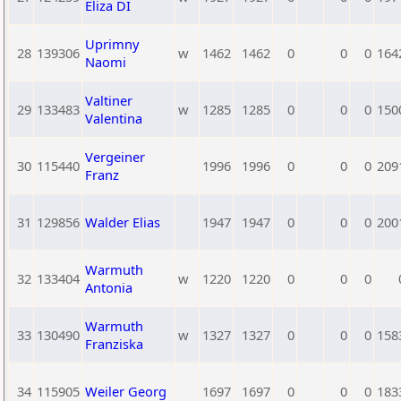
Eliza DI
Uprimny
28
139306
w
1462
1462
0
0
0
164
Naomi
Valtiner
29
133483
w
1285
1285
0
0
0
150
Valentina
Vergeiner
30
115440
1996
1996
0
0
0
209
Franz
31
129856
Walder Elias
1947
1947
0
0
0
200
Warmuth
32
133404
w
1220
1220
0
0
0
Antonia
Warmuth
33
130490
w
1327
1327
0
0
0
158
Franziska
34
115905
Weiler Georg
1697
1697
0
0
0
183