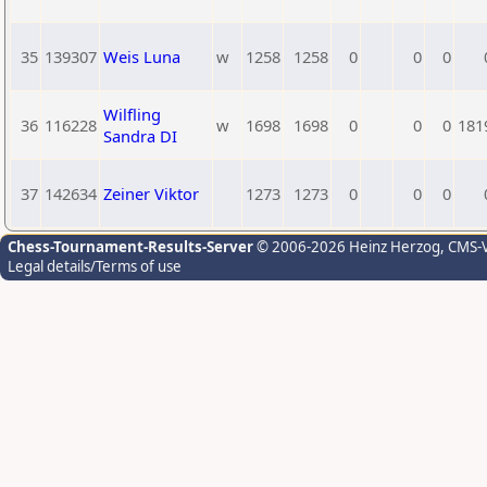
35
139307
Weis Luna
w
1258
1258
0
0
0
Wilfling
36
116228
w
1698
1698
0
0
0
181
Sandra DI
37
142634
Zeiner Viktor
1273
1273
0
0
0
Chess-Tournament-Results-Server
© 2006-2026 Heinz Herzog
, CMS-
Legal details/Terms of use