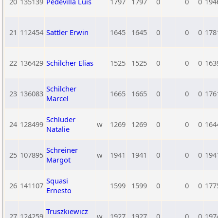
20
135139
Pedevilla Luis
1797
1797
0
0
0
194
21
112454
Sattler Erwin
1645
1645
0
0
0
178
22
136429
Schilcher Elias
1525
1525
0
0
0
163
Schilcher
23
136083
1665
1665
0
0
0
176
Marcel
Schluder
24
128499
w
1269
1269
0
0
0
164
Natalie
Schreiner
25
107895
w
1941
1941
0
0
0
194
Margot
Squasi
26
141107
1599
1599
0
0
0
177
Ernesto
Truszkiewicz
27
124259
w
1927
1927
0
0
0
197