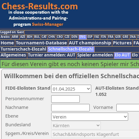
Logged on: Gast
Arabic
ARM
AZE
BIH
BUL
CAT
CHN
CRO
CZE
DEN
ENG
ESP
FAI
FIN
FRA
GER
GRE
INA
I
Home
Tournament-Database
AUT championship
Pictures
F
Turnierschach-Elozahl
Schnellschach-Elozahl
Allgemeines
Turnier anmelden: AUT
Spieler anmelden
Elo AUT
Elo
Für diesen Verein gibt es noch keinen Spieler mir Sc
Willkommen bei den offiziellen Schnellscha
FIDE-Elolisten Stand
AUT-Elolisten Stand
1.052
Personennummer
Nachname
Vorname
Ebene
Bundesland
Spgem./Kreis/Verein