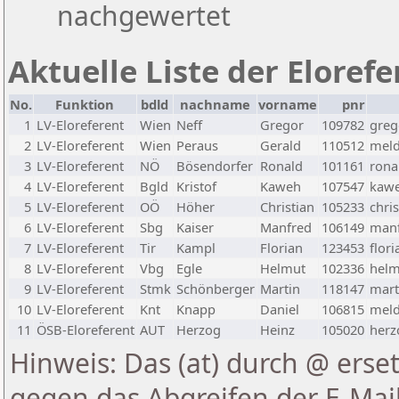
nachgewertet
Aktuelle Liste der Eloref
No.
Funktion
bdld
nachname
vorname
pnr
1
LV-Eloreferent
Wien
Neff
Gregor
109782
greg
2
LV-Eloreferent
Wien
Peraus
Gerald
110512
meld
3
LV-Eloreferent
NÖ
Bösendorfer
Ronald
101161
rona
4
LV-Eloreferent
Bgld
Kristof
Kaweh
107547
kawe
5
LV-Eloreferent
OÖ
Höher
Christian
105233
chri
6
LV-Eloreferent
Sbg
Kaiser
Manfred
106149
manf
7
LV-Eloreferent
Tir
Kampl
Florian
123453
flor
8
LV-Eloreferent
Vbg
Egle
Helmut
102336
helm
9
LV-Eloreferent
Stmk
Schönberger
Martin
118147
mart
10
LV-Eloreferent
Knt
Knapp
Daniel
106815
meld
11
ÖSB-Eloreferent
AUT
Herzog
Heinz
105020
herz
Hinweis: Das (at) durch @ erset
gegen das Abgreifen der E-Ma