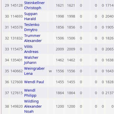
Steinkellner
29
145128
1621
1621
0
0
0
1714
Christoph
Suppan
30
114693
1998
1998
0
0
0
2040
Harald
Teslenko
31
145578
1856
1856
0
0
0
1905
Dmytro
Trummer
32
131832
1506
1506
0
0
0
1826
Alexander
Vilits
33
115475
2009
2009
0
0
0
2065
Andreas
Walcher
34
135401
1462
1462
0
0
0
1638
Johann
Weingraber
35
140662
w
1556
1556
0
0
0
1643
Lena
36
127608
Wendl Paul
1455
1455
0
0
0
1828
Wendl
37
127615
1864
1864
0
0
0
2137
Philipp
Wildling
38
149820
Alexander
1200
1200
0
0
0
0
Noah