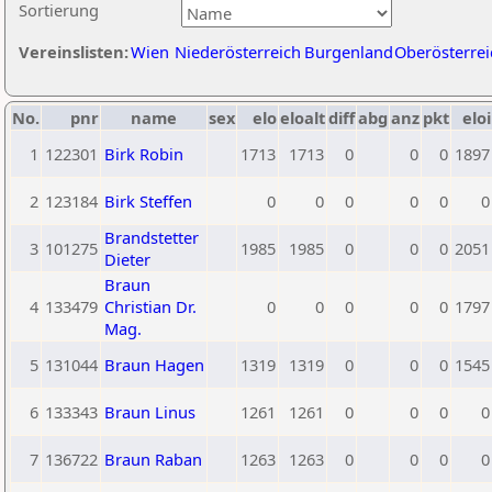
Sortierung
Vereinslisten:
Wien
Niederösterreich
Burgenland
Oberösterrei
No.
pnr
name
sex
elo
eloalt
diff
abg
anz
pkt
eloi
1
122301
Birk Robin
1713
1713
0
0
0
1897
2
123184
Birk Steffen
0
0
0
0
0
0
Brandstetter
3
101275
1985
1985
0
0
0
2051
Dieter
Braun
4
133479
Christian Dr.
0
0
0
0
0
1797
Mag.
5
131044
Braun Hagen
1319
1319
0
0
0
1545
6
133343
Braun Linus
1261
1261
0
0
0
0
7
136722
Braun Raban
1263
1263
0
0
0
0