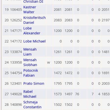
Christian DI
Kastner
19
106405
2081
2081
0
0
0
2051
Walter
Kristoferitsch
20
126252
2083
2083
0
0
0
2197
Daniel
Lobe
21
147171
1200
1200
0
0
0
0
Alexander
22
147172
Lobe Michael
0
0
0
0
0
0
Mensah
23
133874
1261
1261
0
0
0
1481
Liam
Mensah
24
133958
w
1200
1200
0
0
0
0
Siobhan
Potocnik
25
144754
1472
1472
0
0
0
1691
Fabian
26
123401
Prato Simon
1795
1795
0
0
0
2003
Rabel
27
149028
1573
1497
76
7
4
1853
Michael
Schmeja
28
140896
1502
1502
0
0
0
0
Constantin