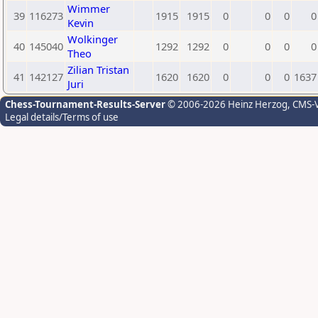
Wimmer
39
116273
1915
1915
0
0
0
0
Kevin
Wolkinger
40
145040
1292
1292
0
0
0
0
Theo
Zilian Tristan
41
142127
1620
1620
0
0
0
1637
Juri
Chess-Tournament-Results-Server
© 2006-2026 Heinz Herzog
, CMS-
Legal details/Terms of use