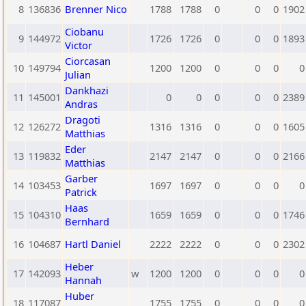
8
136836
Brenner Nico
1788
1788
0
0
0
1902
Ciobanu
9
144972
1726
1726
0
0
0
1893
Victor
Ciorcasan
10
149794
1200
1200
0
0
0
0
Julian
Dankhazi
11
145001
0
0
0
0
0
2389
Andras
Dragoti
12
126272
1316
1316
0
0
0
1605
Matthias
Eder
13
119832
2147
2147
0
0
0
2166
Matthias
Garber
14
103453
1697
1697
0
0
0
0
Patrick
Haas
15
104310
1659
1659
0
0
0
1746
Bernhard
16
104687
Hartl Daniel
2222
2222
0
0
0
2302
Heber
17
142093
w
1200
1200
0
0
0
0
Hannah
Huber
18
117087
1755
1755
0
0
0
0