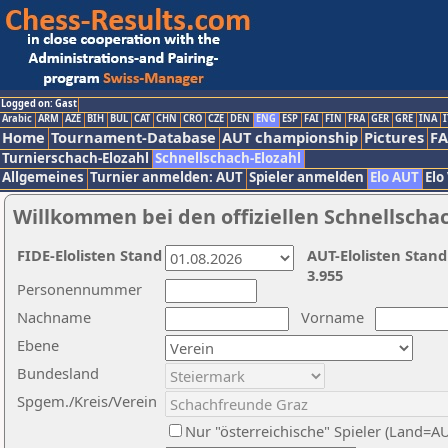
Logged on: Gast
Arabic
ARM
AZE
BIH
BUL
CAT
CHN
CRO
CZE
DEN
ENG
ESP
FAI
FIN
FRA
GER
GRE
INA
I
Home
Tournament-Database
AUT championship
Pictures
F
Turnierschach-Elozahl
Schnellschach-Elozahl
Allgemeines
Turnier anmelden: AUT
Spieler anmelden
Elo AUT
Elo
Willkommen bei den offiziellen Schnellscha
FIDE-Elolisten Stand
AUT-Elolisten Stand
3.955
Personennummer
Nachname
Vorname
Ebene
Bundesland
Spgem./Kreis/Verein
Nur "österreichische" Spieler (Land=A