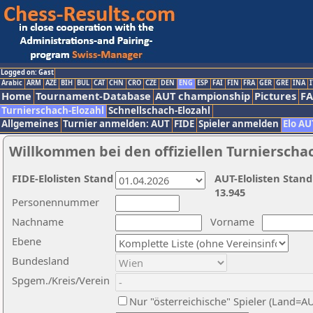
Logged on: Gast
Arabic
ARM
AZE
BIH
BUL
CAT
CHN
CRO
CZE
DEN
ENG
ESP
FAI
FIN
FRA
GER
GRE
INA
I
Home
Tournament-Database
AUT championship
Pictures
F
Turnierschach-Elozahl
Schnellschach-Elozahl
Allgemeines
Turnier anmelden: AUT
FIDE
Spieler anmelden
Elo AU
Willkommen bei den offiziellen Turnierscha
FIDE-Elolisten Stand
AUT-Elolisten Stand
13.945
Personennummer
Nachname
Vorname
Ebene
Bundesland
Spgem./Kreis/Verein
Nur "österreichische" Spieler (Land=A