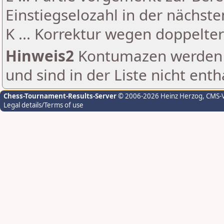
Einstiegselozahl in der nächst
K ... Korrektur wegen doppelt
Hinweis2
Kontumazen werden g
und sind in der Liste nicht enth
Chess-Tournament-Results-Server
© 2006-2026 Heinz Herzog
, CMS-
Legal details/Terms of use