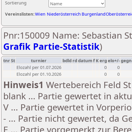
Sortierung
Vereinslisten:
Wien
Niederösterreich
Burgenland
Oberösterrei
Pnr:150009 Name: Sebastian St
Grafik Partie-Statistik
)
tnr
St
turnier
bdld
rd
datum
f
K
erg
elo+/-
gegn
Elozahl per 01.07.2026
0
0
Elozahl per 01.10.2026
0
0
Hinweis1
Wertebereich Feld St 
blank ... Partie gewertet in akt
V ... Partie gewertet in Vorperi
- ... Partie nicht gewertet, da 
E ... Partie vorgemerkt zur Be