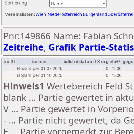
Sortierung
Vereinslisten:
Wien
Niederösterreich
Burgenland
Oberösterrei
Pnr:149866 Name: Fabian Schne
Zeitreihe
,
Grafik Partie-Statis
tnr
St
turnier
bdld
rd
datum
f
K
erg
elo+/-
gegn
Elozahl per 01.07.2026
0
1200
Elozahl per 01.10.2026
0
1200
Hinweis1
Wertebereich Feld St 
blank ... Partie gewertet in akt
V ... Partie gewertet in Vorperi
- ... Partie nicht gewertet, da 
E ... Partie vorgemerkt zur Be