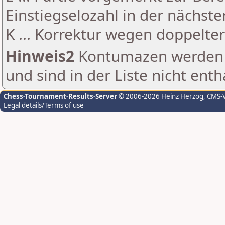
Einstiegselozahl in der nächst
K ... Korrektur wegen doppelt
Hinweis2
Kontumazen werden g
und sind in der Liste nicht enth
Chess-Tournament-Results-Server
© 2006-2026 Heinz Herzog
, CMS-
Legal details/Terms of use