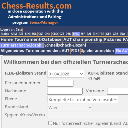
Logged on: Gast
Arabic
ARM
AZE
BIH
BUL
CAT
CHN
CRO
CZE
DEN
ENG
ESP
FAI
FIN
FRA
GER
GRE
INA
I
Home
Tournament-Database
AUT championship
Pictures
F
Turnierschach-Elozahl
Schnellschach-Elozahl
Allgemeines
Turnier anmelden: AUT
FIDE
Spieler anmelden
Elo AU
Willkommen bei den offiziellen Turnierscha
FIDE-Elolisten Stand
AUT-Elolisten Stand
13.945
Personennummer
Nachname
Vorname
Ebene
Bundesland
Spgem./Kreis/Verein
Nur "österreichische" Spieler (Land=A