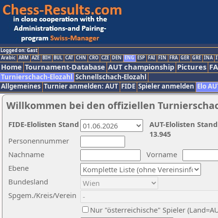
Logged on: Gast
Arabic
ARM
AZE
BIH
BUL
CAT
CHN
CRO
CZE
DEN
ENG
ESP
FAI
FIN
FRA
GER
GRE
INA
I
Home
Tournament-Database
AUT championship
Pictures
F
Turnierschach-Elozahl
Schnellschach-Elozahl
Allgemeines
Turnier anmelden: AUT
FIDE
Spieler anmelden
Elo AU
Willkommen bei den offiziellen Turnierscha
FIDE-Elolisten Stand
AUT-Elolisten Stand
13.945
Personennummer
Nachname
Vorname
Ebene
Bundesland
Spgem./Kreis/Verein
Nur "österreichische" Spieler (Land=A