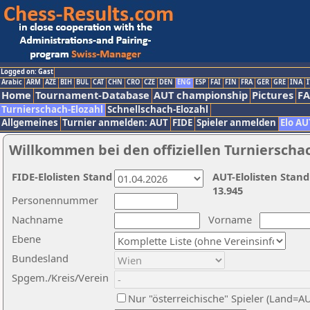
Logged on: Gast
Arabic
ARM
AZE
BIH
BUL
CAT
CHN
CRO
CZE
DEN
ENG
ESP
FAI
FIN
FRA
GER
GRE
INA
I
Home
Tournament-Database
AUT championship
Pictures
F
Turnierschach-Elozahl
Schnellschach-Elozahl
Allgemeines
Turnier anmelden: AUT
FIDE
Spieler anmelden
Elo AU
Willkommen bei den offiziellen Turnierscha
FIDE-Elolisten Stand
AUT-Elolisten Stand
13.945
Personennummer
Nachname
Vorname
Ebene
Bundesland
Spgem./Kreis/Verein
Nur "österreichische" Spieler (Land=A