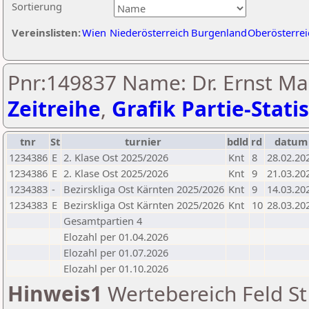
Sortierung
Vereinslisten:
Wien
Niederösterreich
Burgenland
Oberösterrei
Pnr:149837 Name: Dr. Ernst Mai
Zeitreihe
,
Grafik Partie-Statis
tnr
St
turnier
bdld
rd
datum
1234386
E
2. Klase Ost 2025/2026
Knt
8
28.02.20
1234386
E
2. Klase Ost 2025/2026
Knt
9
21.03.20
1234383
-
Bezirskliga Ost Kärnten 2025/2026
Knt
9
14.03.20
1234383
E
Bezirskliga Ost Kärnten 2025/2026
Knt
10
28.03.20
Gesamtpartien 4
Elozahl per 01.04.2026
Elozahl per 01.07.2026
Elozahl per 01.10.2026
Hinweis1
Wertebereich Feld St 