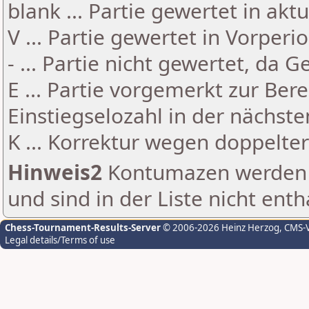
blank ... Partie gewertet in akt
V ... Partie gewertet in Vorperi
- ... Partie nicht gewertet, da 
E ... Partie vorgemerkt zur Be
Einstiegselozahl in der nächst
K ... Korrektur wegen doppelt
Hinweis2
Kontumazen werden g
und sind in der Liste nicht enth
Chess-Tournament-Results-Server
© 2006-2026 Heinz Herzog
, CMS-
Legal details/Terms of use