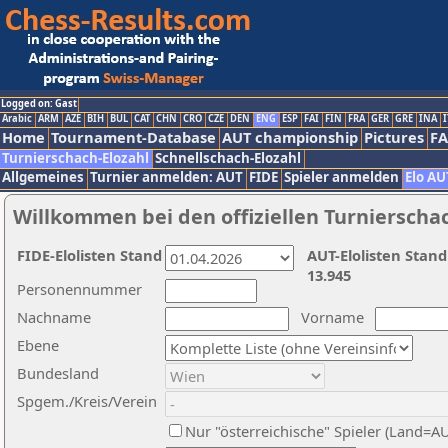
Logged on: Gast
Arabic
ARM
AZE
BIH
BUL
CAT
CHN
CRO
CZE
DEN
ENG
ESP
FAI
FIN
FRA
GER
GRE
INA
I
Home
Tournament-Database
AUT championship
Pictures
F
Turnierschach-Elozahl
Schnellschach-Elozahl
Allgemeines
Turnier anmelden: AUT
FIDE
Spieler anmelden
Elo AU
Willkommen bei den offiziellen Turnierscha
FIDE-Elolisten Stand
AUT-Elolisten Stand
13.945
Personennummer
Nachname
Vorname
Ebene
Bundesland
Spgem./Kreis/Verein
Nur "österreichische" Spieler (Land=A