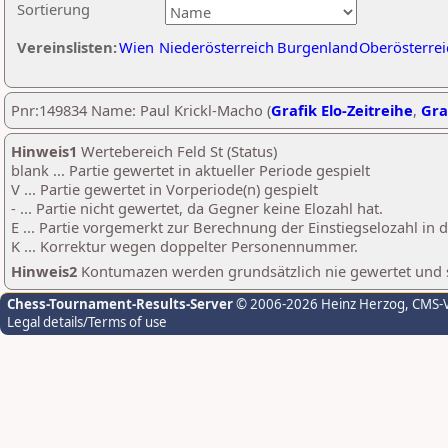
Sortierung
Vereinslisten:
Wien
Niederösterreich
Burgenland
Oberösterrei
Pnr:149834 Name: Paul Krickl-Macho (
Grafik Elo-Zeitreihe
,
Gra
Hinweis1
Wertebereich Feld St (Status)
blank ... Partie gewertet in aktueller Periode gespielt
V ... Partie gewertet in Vorperiode(n) gespielt
- ... Partie nicht gewertet, da Gegner keine Elozahl hat.
E ... Partie vorgemerkt zur Berechnung der Einstiegselozahl in
K ... Korrektur wegen doppelter Personennummer.
Hinweis2
Kontumazen werden grundsätzlich nie gewertet und sin
Chess-Tournament-Results-Server
© 2006-2026 Heinz Herzog
, CMS-
Legal details/Terms of use