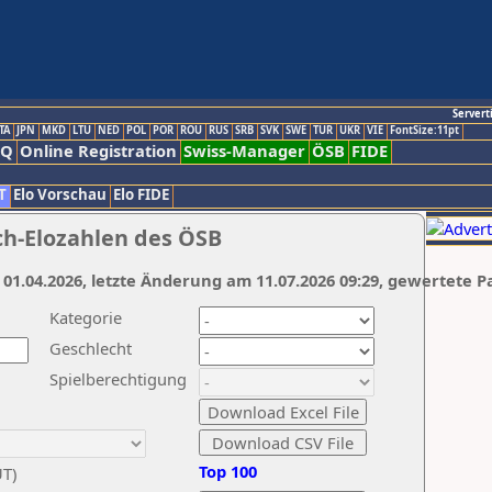
Servert
TA
JPN
MKD
LTU
NED
POL
POR
ROU
RUS
SRB
SVK
SWE
TUR
UKR
VIE
FontSize:11pt
AQ
Online Registration
Swiss-Manager
ÖSB
FIDE
T
Elo Vorschau
Elo FIDE
ch-Elozahlen des ÖSB
 01.04.2026, letzte Änderung am 11.07.2026 09:29, gewertete P
Kategorie
Geschlecht
Spielberechtigung
Top 100
UT)