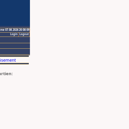
ime 07.08.2026 20:08:09
Login
Logout
artien: