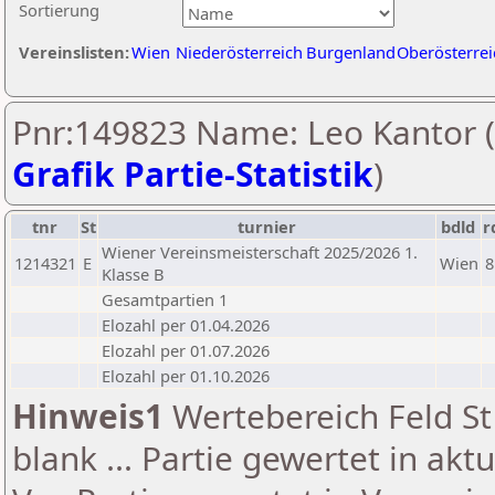
Sortierung
Vereinslisten:
Wien
Niederösterreich
Burgenland
Oberösterrei
Pnr:149823 Name: Leo Kantor (
Grafik Partie-Statistik
)
tnr
St
turnier
bdld
r
Wiener Vereinsmeisterschaft 2025/2026 1.
1214321
E
Wien
8
Klasse B
Gesamtpartien 1
Elozahl per 01.04.2026
Elozahl per 01.07.2026
Elozahl per 01.10.2026
Hinweis1
Wertebereich Feld St 
blank ... Partie gewertet in akt