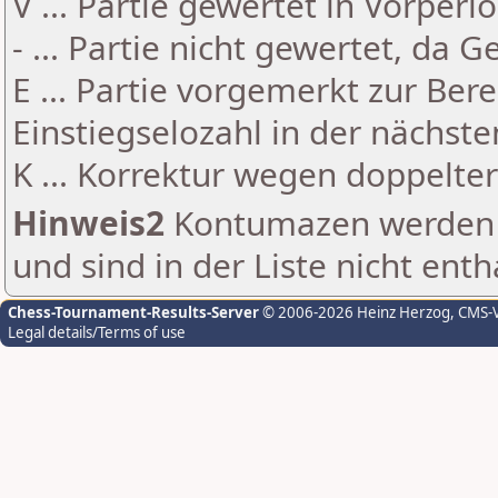
V ... Partie gewertet in Vorperi
- ... Partie nicht gewertet, da 
E ... Partie vorgemerkt zur Be
Einstiegselozahl in der nächst
K ... Korrektur wegen doppelt
Hinweis2
Kontumazen werden g
und sind in der Liste nicht enth
Chess-Tournament-Results-Server
© 2006-2026 Heinz Herzog
, CMS-
Legal details/Terms of use