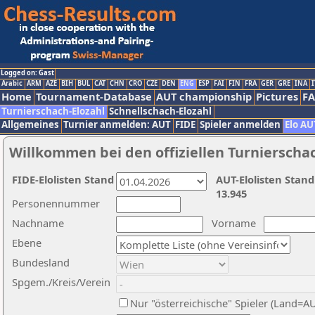
Logged on: Gast
Arabic
ARM
AZE
BIH
BUL
CAT
CHN
CRO
CZE
DEN
ENG
ESP
FAI
FIN
FRA
GER
GRE
INA
I
Home
Tournament-Database
AUT championship
Pictures
F
Turnierschach-Elozahl
Schnellschach-Elozahl
Allgemeines
Turnier anmelden: AUT
FIDE
Spieler anmelden
Elo AU
Willkommen bei den offiziellen Turnierscha
FIDE-Elolisten Stand
AUT-Elolisten Stand
13.945
Personennummer
Nachname
Vorname
Ebene
Bundesland
Spgem./Kreis/Verein
Nur "österreichische" Spieler (Land=A