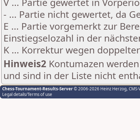
V ... Partie gewertet in Vorperi
- ... Partie nicht gewertet, da 
E ... Partie vorgemerkt zur Be
Einstiegselozahl in der nächst
K ... Korrektur wegen doppelt
Hinweis2
Kontumazen werden g
und sind in der Liste nicht enth
Chess-Tournament-Results-Server
© 2006-2026 Heinz Herzog
, CMS-
Legal details/Terms of use