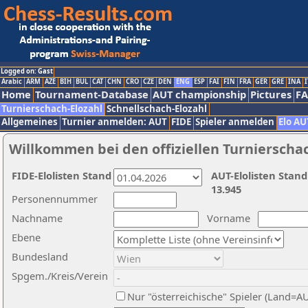
Logged on: Gast
Arabic
ARM
AZE
BIH
BUL
CAT
CHN
CRO
CZE
DEN
ENG
ESP
FAI
FIN
FRA
GER
GRE
INA
I
Home
Tournament-Database
AUT championship
Pictures
F
Turnierschach-Elozahl
Schnellschach-Elozahl
Allgemeines
Turnier anmelden: AUT
FIDE
Spieler anmelden
Elo AU
Willkommen bei den offiziellen Turnierscha
FIDE-Elolisten Stand
AUT-Elolisten Stand
13.945
Personennummer
Nachname
Vorname
Ebene
Bundesland
Spgem./Kreis/Verein
Nur "österreichische" Spieler (Land=A