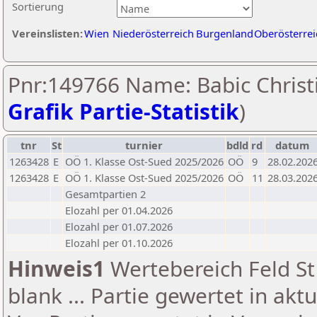
Sortierung
Vereinslisten:
Wien
Niederösterreich
Burgenland
Oberösterrei
Pnr:149766 Name: Babic Christi
Grafik Partie-Statistik
)
tnr
St
turnier
bdld
rd
datum
1263428
E
OÖ 1. Klasse Ost-Sued 2025/2026
OÖ
9
28.02.202
1263428
E
OÖ 1. Klasse Ost-Sued 2025/2026
OÖ
11
28.03.202
Gesamtpartien 2
Elozahl per 01.04.2026
Elozahl per 01.07.2026
Elozahl per 01.10.2026
Hinweis1
Wertebereich Feld St 
blank ... Partie gewertet in akt