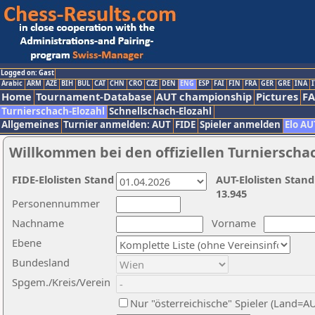
Logged on: Gast
Arabic
ARM
AZE
BIH
BUL
CAT
CHN
CRO
CZE
DEN
ENG
ESP
FAI
FIN
FRA
GER
GRE
INA
I
Home
Tournament-Database
AUT championship
Pictures
F
Turnierschach-Elozahl
Schnellschach-Elozahl
Allgemeines
Turnier anmelden: AUT
FIDE
Spieler anmelden
Elo AU
Willkommen bei den offiziellen Turnierscha
FIDE-Elolisten Stand
AUT-Elolisten Stand
13.945
Personennummer
Nachname
Vorname
Ebene
Bundesland
Spgem./Kreis/Verein
Nur "österreichische" Spieler (Land=A