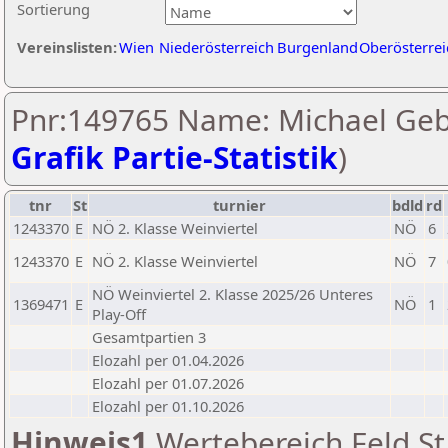
Sortierung
Vereinslisten:
Wien
Niederösterreich
Burgenland
Oberösterrei
Pnr:149765 Name: Michael Geb
Grafik Partie-Statistik
)
tnr
St
turnier
bdld
rd
1243370
E
NÖ 2. Klasse Weinviertel
NÖ
6
1243370
E
NÖ 2. Klasse Weinviertel
NÖ
7
NÖ Weinviertel 2. Klasse 2025/26 Unteres
1369471
E
NÖ
1
Play-Off
Gesamtpartien 3
Elozahl per 01.04.2026
Elozahl per 01.07.2026
Elozahl per 01.10.2026
Hinweis1
Wertebereich Feld St 