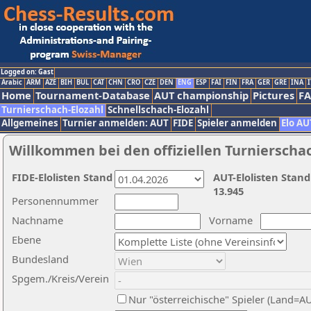
Logged on: Gast
Arabic
ARM
AZE
BIH
BUL
CAT
CHN
CRO
CZE
DEN
ENG
ESP
FAI
FIN
FRA
GER
GRE
INA
I
Home
Tournament-Database
AUT championship
Pictures
F
Turnierschach-Elozahl
Schnellschach-Elozahl
Allgemeines
Turnier anmelden: AUT
FIDE
Spieler anmelden
Elo AU
Willkommen bei den offiziellen Turnierscha
FIDE-Elolisten Stand
AUT-Elolisten Stand
13.945
Personennummer
Nachname
Vorname
Ebene
Bundesland
Spgem./Kreis/Verein
Nur "österreichische" Spieler (Land=A