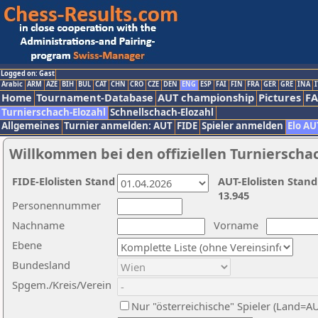
Logged on: Gast
Arabic
ARM
AZE
BIH
BUL
CAT
CHN
CRO
CZE
DEN
ENG
ESP
FAI
FIN
FRA
GER
GRE
INA
I
Home
Tournament-Database
AUT championship
Pictures
F
Turnierschach-Elozahl
Schnellschach-Elozahl
Allgemeines
Turnier anmelden: AUT
FIDE
Spieler anmelden
Elo AU
Willkommen bei den offiziellen Turnierscha
FIDE-Elolisten Stand
AUT-Elolisten Stand
13.945
Personennummer
Nachname
Vorname
Ebene
Bundesland
Spgem./Kreis/Verein
Nur "österreichische" Spieler (Land=A