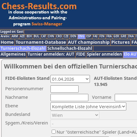
Logged on: Gast
Arabic
ARM
AZE
BIH
BUL
CAT
CHN
CRO
CZE
DEN
ENG
ESP
FAI
FIN
FRA
GER
GRE
INA
I
Home
Tournament-Database
AUT championship
Pictures
F
Turnierschach-Elozahl
Schnellschach-Elozahl
Allgemeines
Turnier anmelden: AUT
FIDE
Spieler anmelden
Elo AU
Willkommen bei den offiziellen Turnierscha
FIDE-Elolisten Stand
AUT-Elolisten Stand
13.945
Personennummer
Nachname
Vorname
Ebene
Bundesland
Spgem./Kreis/Verein
Nur "österreichische" Spieler (Land=A