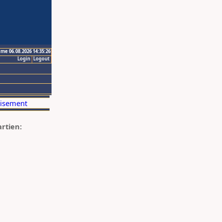
ime 06.08.2026 14:35:26
Login
Logout
artien: