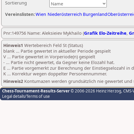
Sortierung
Vereinslisten:
Wien
Niederösterreich
Burgenland
Oberösterrei
Pnr:149756 Name: Aleksieiev Mykhailo (
Grafik Elo-Zeitreihe
,
Gr
Hinweis1
Wertebereich Feld St (Status)
blank ... Partie gewertet in aktueller Periode gespielt
V ... Partie gewertet in Vorperiode(n) gespielt
- ... Partie nicht gewertet, da Gegner keine Elozahl hat.
E ... Partie vorgemerkt zur Berechnung der Einstiegselozahl in
K ... Korrektur wegen doppelter Personennummer.
Hinweis2
Kontumazen werden grundsätzlich nie gewertet und sin
Chess-Tournament-Results-Server
© 2006-2026 Heinz Herzog
, CMS-
Legal details/Terms of use