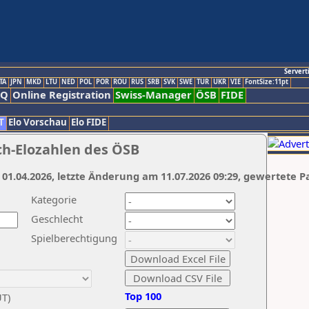
Servert
TA
JPN
MKD
LTU
NED
POL
POR
ROU
RUS
SRB
SVK
SWE
TUR
UKR
VIE
FontSize:11pt
AQ
Online Registration
Swiss-Manager
ÖSB
FIDE
T
Elo Vorschau
Elo FIDE
ch-Elozahlen des ÖSB
 01.04.2026, letzte Änderung am 11.07.2026 09:29, gewertete P
Kategorie
Geschlecht
Spielberechtigung
Top 100
UT)