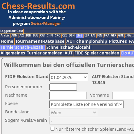
Logged on: Gast
Arabic
ARM
AZE
BIH
BUL
CAT
CHN
CRO
CZE
DEN
ENG
ESP
FAI
FIN
FRA
GER
GRE
INA
I
Home
Tournament-Database
AUT championship
Pictures
F
Turnierschach-Elozahl
Schnellschach-Elozahl
Allgemeines
Turnier anmelden: AUT
FIDE
Spieler anmelden
Elo AU
Willkommen bei den offiziellen Turnierscha
FIDE-Elolisten Stand
AUT-Elolisten Stand
13.945
Personennummer
Nachname
Vorname
Ebene
Bundesland
Spgem./Kreis/Verein
Nur "österreichische" Spieler (Land=A