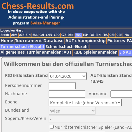
Logged on: Gast
Arabic
ARM
AZE
BIH
BUL
CAT
CHN
CRO
CZE
DEN
ENG
ESP
FAI
FIN
FRA
GER
GRE
INA
I
Home
Tournament-Database
AUT championship
Pictures
F
Turnierschach-Elozahl
Schnellschach-Elozahl
Allgemeines
Turnier anmelden: AUT
FIDE
Spieler anmelden
Elo AU
Willkommen bei den offiziellen Turnierscha
FIDE-Elolisten Stand
AUT-Elolisten Stand
13.945
Personennummer
Nachname
Vorname
Ebene
Bundesland
Spgem./Kreis/Verein
Nur "österreichische" Spieler (Land=A