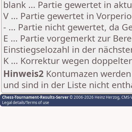
blank ... Partie gewertet in akt
V ... Partie gewertet in Vorperi
- ... Partie nicht gewertet, da 
E ... Partie vorgemerkt zur Be
Einstiegselozahl in der nächst
K ... Korrektur wegen doppelt
Hinweis2
Kontumazen werden g
und sind in der Liste nicht enth
Chess-Tournament-Results-Server
© 2006-2026 Heinz Herzog
, CMS-
Legal details/Terms of use