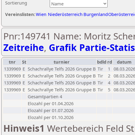
Sortierung
Vereinslisten:
Wien
Niederösterreich
Burgenland
Oberösterrei
Pnr:149741 Name: Moritz Sche
Zeitreihe
,
Grafik Partie-Statis
tnr
St
turnier
bdld
rd
datum
1339969
E
Schachrallye Telfs 2026 Gruppe B
Tir
1
08.03.202
1339969
E
Schachrallye Telfs 2026 Gruppe B
Tir
2
08.03.202
1339969
E
Schachrallye Telfs 2026 Gruppe B
Tir
4
08.03.202
1339969
E
Schachrallye Telfs 2026 Gruppe B
Tir
5
08.03.202
Gesamtpartien 4
Elozahl per 01.04.2026
Elozahl per 01.07.2026
Elozahl per 01.10.2026
Hinweis1
Wertebereich Feld St 