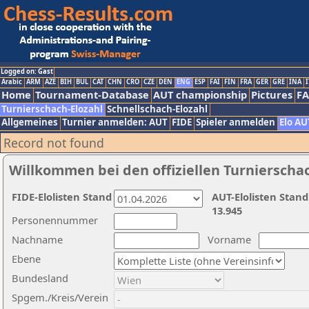
Logged on: Gast
Arabic
ARM
AZE
BIH
BUL
CAT
CHN
CRO
CZE
DEN
ENG
ESP
FAI
FIN
FRA
GER
GRE
INA
I
Home
Tournament-Database
AUT championship
Pictures
F
Turnierschach-Elozahl
Schnellschach-Elozahl
Allgemeines
Turnier anmelden: AUT
FIDE
Spieler anmelden
Elo AU
Record not found
Willkommen bei den offiziellen Turnierscha
FIDE-Elolisten Stand
AUT-Elolisten Stand
13.945
Personennummer
Nachname
Vorname
Ebene
Bundesland
Spgem./Kreis/Verein