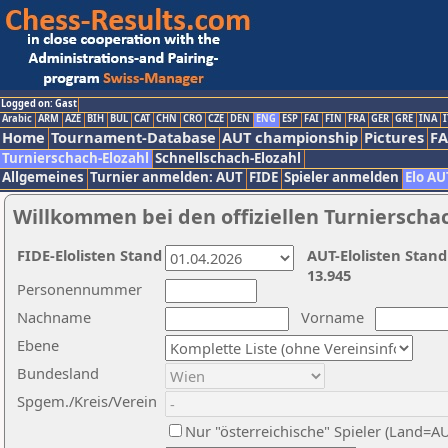
Logged on: Gast
Arabic
ARM
AZE
BIH
BUL
CAT
CHN
CRO
CZE
DEN
ENG
ESP
FAI
FIN
FRA
GER
GRE
INA
I
Home
Tournament-Database
AUT championship
Pictures
F
Turnierschach-Elozahl
Schnellschach-Elozahl
Allgemeines
Turnier anmelden: AUT
FIDE
Spieler anmelden
Elo AU
Willkommen bei den offiziellen Turnierscha
FIDE-Elolisten Stand
AUT-Elolisten Stand
13.945
Personennummer
Nachname
Vorname
Ebene
Bundesland
Spgem./Kreis/Verein
Nur "österreichische" Spieler (Land=A