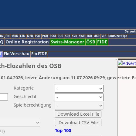
Servert
TA
JPN
MKD
LTU
NED
POL
POR
ROU
RUS
SRB
SVK
SWE
TUR
UKR
VIE
FontSize:11pt
AQ
Online Registration
Swiss-Manager
ÖSB
FIDE
T
Elo Vorschau
Elo FIDE
ch-Elozahlen des ÖSB
 01.04.2026, letzte Änderung am 11.07.2026 09:29, gewertete P
Kategorie
Geschlecht
Spielberechtigung
Top 100
UT)