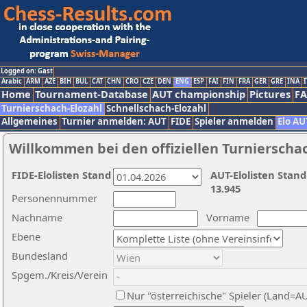
Logged on: Gast
Arabic
ARM
AZE
BIH
BUL
CAT
CHN
CRO
CZE
DEN
ENG
ESP
FAI
FIN
FRA
GER
GRE
INA
I
Home
Tournament-Database
AUT championship
Pictures
F
Turnierschach-Elozahl
Schnellschach-Elozahl
Allgemeines
Turnier anmelden: AUT
FIDE
Spieler anmelden
Elo AU
Willkommen bei den offiziellen Turnierscha
FIDE-Elolisten Stand
AUT-Elolisten Stand
13.945
Personennummer
Nachname
Vorname
Ebene
Bundesland
Spgem./Kreis/Verein
Nur "österreichische" Spieler (Land=A