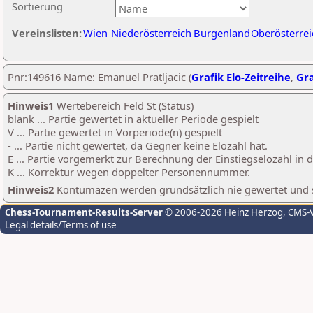
Sortierung
Vereinslisten:
Wien
Niederösterreich
Burgenland
Oberösterrei
Pnr:149616 Name: Emanuel Pratljacic (
Grafik Elo-Zeitreihe
,
Gra
Hinweis1
Wertebereich Feld St (Status)
blank ... Partie gewertet in aktueller Periode gespielt
V ... Partie gewertet in Vorperiode(n) gespielt
- ... Partie nicht gewertet, da Gegner keine Elozahl hat.
E ... Partie vorgemerkt zur Berechnung der Einstiegselozahl in
K ... Korrektur wegen doppelter Personennummer.
Hinweis2
Kontumazen werden grundsätzlich nie gewertet und sin
Chess-Tournament-Results-Server
© 2006-2026 Heinz Herzog
, CMS-
Legal details/Terms of use