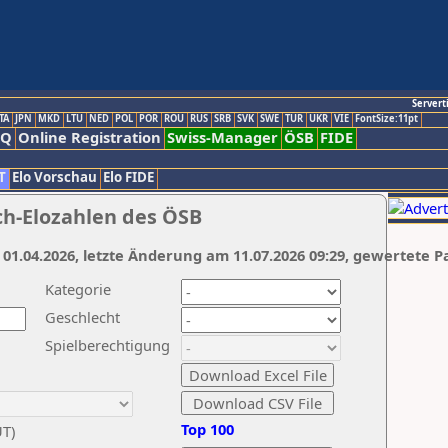
Servert
TA
JPN
MKD
LTU
NED
POL
POR
ROU
RUS
SRB
SVK
SWE
TUR
UKR
VIE
FontSize:11pt
AQ
Online Registration
Swiss-Manager
ÖSB
FIDE
T
Elo Vorschau
Elo FIDE
ch-Elozahlen des ÖSB
 01.04.2026, letzte Änderung am 11.07.2026 09:29, gewertete P
Kategorie
Geschlecht
Spielberechtigung
Top 100
UT)