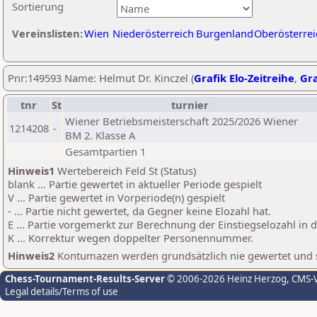
Sortierung
Vereinslisten:
Wien
Niederösterreich
Burgenland
Oberösterrei
Pnr:149593 Name: Helmut Dr. Kinczel (
Grafik Elo-Zeitreihe
,
Gra
tnr
St
turnier
Wiener Betriebsmeisterschaft 2025/2026 Wiener
1214208
-
BM 2. Klasse A
Gesamtpartien 1
Hinweis1
Wertebereich Feld St (Status)
blank ... Partie gewertet in aktueller Periode gespielt
V ... Partie gewertet in Vorperiode(n) gespielt
- ... Partie nicht gewertet, da Gegner keine Elozahl hat.
E ... Partie vorgemerkt zur Berechnung der Einstiegselozahl in
K ... Korrektur wegen doppelter Personennummer.
Hinweis2
Kontumazen werden grundsätzlich nie gewertet und sin
Chess-Tournament-Results-Server
© 2006-2026 Heinz Herzog
, CMS-
Legal details/Terms of use