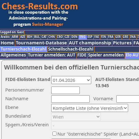
Logged on: Gast
Arabic
ARM
AZE
BIH
BUL
CAT
CHN
CRO
CZE
DEN
ENG
ESP
FAI
FIN
FRA
GER
GRE
INA
I
Home
Tournament-Database
AUT championship
Pictures
F
Turnierschach-Elozahl
Schnellschach-Elozahl
Allgemeines
Turnier anmelden: AUT
FIDE
Spieler anmelden
Elo AU
Willkommen bei den offiziellen Turnierscha
FIDE-Elolisten Stand
AUT-Elolisten Stand
13.945
Personennummer
Nachname
Vorname
Ebene
Bundesland
Spgem./Kreis/Verein
Nur "österreichische" Spieler (Land=A