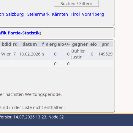
ch
Salzburg
Steiermark
Kärnten
Tirol
Vorarlberg
fik Partie-Statistik
)
bdld
rd
datum
f
K
erg
elo+/-
gegner
elo
pnr
Bühler
Wien
7
18.02.2026
s
0
0
0
149529
Justin
0
0
 der nächsten Wertungsperiode.
d in der Liste nicht enthalten.
Version 14.07.2026 13:23, Node S2