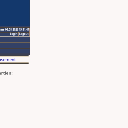
ime 06.08.2026 15:51:47
Login
Logout
artien: