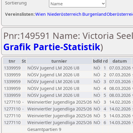
Sortierung
Vereinslisten:
Wien
Niederösterreich
Burgenland
Oberösterrei
Pnr:149591 Name: Victoria Seel
Grafik Partie-Statistik
)
tnr
St
turnier
bdld
rd
datum
1339959
NÖSV Jugend LM 2026 U8
NÖ
1
07.03.2026
1339959
NÖSV Jugend LM 2026 U8
NÖ
2
07.03.2026
1339959
NÖSV Jugend LM 2026 U8
NÖ
3
07.03.2026
1339959
NÖSV Jugend LM 2026 U8
NÖ
4
08.03.2026
1339959
NÖSV Jugend LM 2026 U8
NÖ
5
08.03.2026
1277110
-
Weinviertler Jugendliga 2025/26
NÖ
3
14.02.2026
1277110
-
Weinviertler Jugendliga 2025/26
NÖ
4
14.02.2026
1277110
Weinviertler Jugendliga 2025/26
NÖ
5
14.03.2026
1277110
Weinviertler Jugendliga 2025/26
NÖ
6
14.03.2026
Gesamtpartien 9