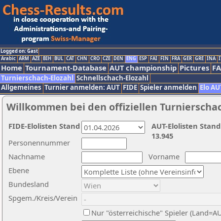
Logged on: Gast
Arabic
ARM
AZE
BIH
BUL
CAT
CHN
CRO
CZE
DEN
ENG
ESP
FAI
FIN
FRA
GER
GRE
INA
I
Home
Tournament-Database
AUT championship
Pictures
F
Turnierschach-Elozahl
Schnellschach-Elozahl
Allgemeines
Turnier anmelden: AUT
FIDE
Spieler anmelden
Elo AU
Willkommen bei den offiziellen Turnierscha
FIDE-Elolisten Stand
AUT-Elolisten Stand
13.945
Personennummer
Nachname
Vorname
Ebene
Bundesland
Spgem./Kreis/Verein
Nur "österreichische" Spieler (Land=A