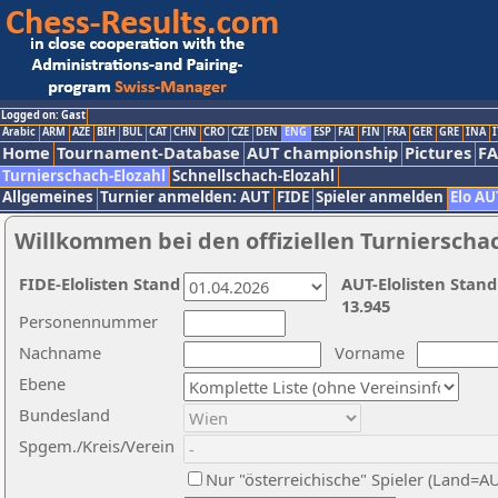
Logged on: Gast
Arabic
ARM
AZE
BIH
BUL
CAT
CHN
CRO
CZE
DEN
ENG
ESP
FAI
FIN
FRA
GER
GRE
INA
I
Home
Tournament-Database
AUT championship
Pictures
F
Turnierschach-Elozahl
Schnellschach-Elozahl
Allgemeines
Turnier anmelden: AUT
FIDE
Spieler anmelden
Elo AU
Willkommen bei den offiziellen Turnierscha
FIDE-Elolisten Stand
AUT-Elolisten Stand
13.945
Personennummer
Nachname
Vorname
Ebene
Bundesland
Spgem./Kreis/Verein
Nur "österreichische" Spieler (Land=A