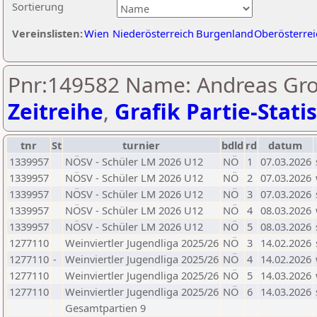
Sortierung
Vereinslisten:
Wien
Niederösterreich
Burgenland
Oberösterrei
Pnr:149582 Name: Andreas Groß
Zeitreihe
,
Grafik Partie-Statis
tnr
St
turnier
bdld
rd
datum
1339957
NÖSV - Schüler LM 2026 U12
NÖ
1
07.03.2026
1339957
NÖSV - Schüler LM 2026 U12
NÖ
2
07.03.2026
1339957
NÖSV - Schüler LM 2026 U12
NÖ
3
07.03.2026
1339957
NÖSV - Schüler LM 2026 U12
NÖ
4
08.03.2026
1339957
NÖSV - Schüler LM 2026 U12
NÖ
5
08.03.2026
1277110
Weinviertler Jugendliga 2025/26
NÖ
3
14.02.2026
1277110
-
Weinviertler Jugendliga 2025/26
NÖ
4
14.02.2026
1277110
Weinviertler Jugendliga 2025/26
NÖ
5
14.03.2026
1277110
Weinviertler Jugendliga 2025/26
NÖ
6
14.03.2026
Gesamtpartien 9