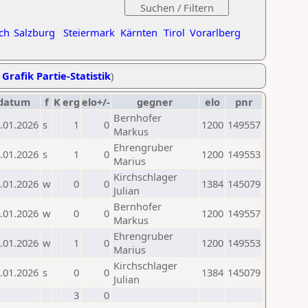
ch
Salzburg
Steiermark
Kärnten
Tirol
Vorarlberg
,
Grafik Partie-Statistik
)
datum
f
K
erg
elo+/-
gegner
elo
pnr
Bernhofer
.01.2026
s
1
0
1200
149557
Markus
Ehrengruber
.01.2026
s
1
0
1200
149553
Marius
Kirchschlager
.01.2026
w
0
0
1384
145079
Julian
Bernhofer
.01.2026
w
0
0
1200
149557
Markus
Ehrengruber
.01.2026
w
1
0
1200
149553
Marius
Kirchschlager
.01.2026
s
0
0
1384
145079
Julian
3
0