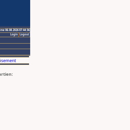
ime 06.08.2026 07:44:36
Login
Logout
artien: