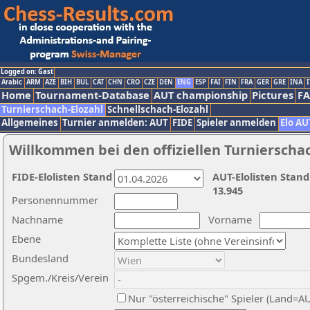
Logged on: Gast
Arabic
ARM
AZE
BIH
BUL
CAT
CHN
CRO
CZE
DEN
ENG
ESP
FAI
FIN
FRA
GER
GRE
INA
I
Home
Tournament-Database
AUT championship
Pictures
F
Turnierschach-Elozahl
Schnellschach-Elozahl
Allgemeines
Turnier anmelden: AUT
FIDE
Spieler anmelden
Elo AU
Willkommen bei den offiziellen Turnierscha
FIDE-Elolisten Stand
AUT-Elolisten Stand
13.945
Personennummer
Nachname
Vorname
Ebene
Bundesland
Spgem./Kreis/Verein
Nur "österreichische" Spieler (Land=A