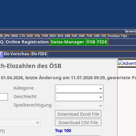
Servert
TA
JPN
MKD
LTU
NED
POL
POR
ROU
RUS
SRB
SVK
SWE
TUR
UKR
VIE
FontSize:11pt
AQ
Online Registration
Swiss-Manager
ÖSB
FIDE
T
Elo Vorschau
Elo FIDE
ch-Elozahlen des ÖSB
 01.04.2026, letzte Änderung am 11.07.2026 09:29, gewertete P
Kategorie
Geschlecht
Spielberechtigung
Top 100
UT)