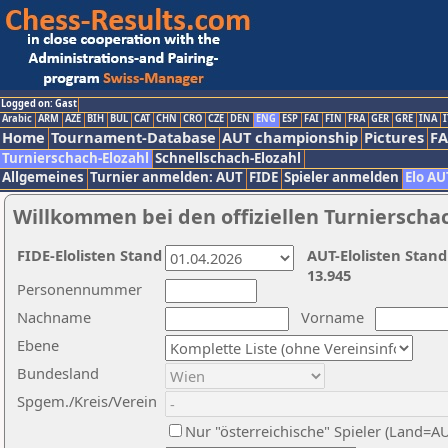
Logged on: Gast
Arabic
ARM
AZE
BIH
BUL
CAT
CHN
CRO
CZE
DEN
ENG
ESP
FAI
FIN
FRA
GER
GRE
INA
I
Home
Tournament-Database
AUT championship
Pictures
F
Turnierschach-Elozahl
Schnellschach-Elozahl
Allgemeines
Turnier anmelden: AUT
FIDE
Spieler anmelden
Elo AU
Willkommen bei den offiziellen Turnierscha
FIDE-Elolisten Stand
AUT-Elolisten Stand
13.945
Personennummer
Nachname
Vorname
Ebene
Bundesland
Spgem./Kreis/Verein
Nur "österreichische" Spieler (Land=A