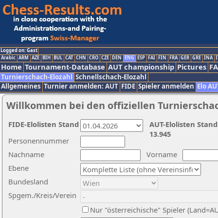
Logged on: Gast
Arabic
ARM
AZE
BIH
BUL
CAT
CHN
CRO
CZE
DEN
ENG
ESP
FAI
FIN
FRA
GER
GRE
INA
I
Home
Tournament-Database
AUT championship
Pictures
F
Turnierschach-Elozahl
Schnellschach-Elozahl
Allgemeines
Turnier anmelden: AUT
FIDE
Spieler anmelden
Elo AU
Willkommen bei den offiziellen Turnierscha
FIDE-Elolisten Stand
AUT-Elolisten Stand
13.945
Personennummer
Nachname
Vorname
Ebene
Bundesland
Spgem./Kreis/Verein
Nur "österreichische" Spieler (Land=A