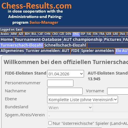
Logged on: Gast
Arabic
ARM
AZE
BIH
BUL
CAT
CHN
CRO
CZE
DEN
ENG
ESP
FAI
FIN
FRA
GER
GRE
INA
I
Home
Tournament-Database
AUT championship
Pictures
F
Turnierschach-Elozahl
Schnellschach-Elozahl
Allgemeines
Turnier anmelden: AUT
FIDE
Spieler anmelden
Elo AU
Willkommen bei den offiziellen Turnierscha
FIDE-Elolisten Stand
AUT-Elolisten Stand
13.945
Personennummer
Nachname
Vorname
Ebene
Bundesland
Spgem./Kreis/Verein
Nur "österreichische" Spieler (Land=A