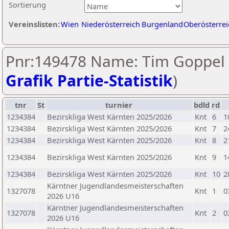
Sortierung
Vereinslisten:
Wien
Niederösterreich
Burgenland
Oberösterrei
Pnr:149478 Name: Tim Goppel 
Grafik Partie-Statistik
)
tnr
St
turnier
bdld
rd
1234384
Bezirskliga West Kärnten 2025/2026
Knt
6
1
1234384
Bezirskliga West Kärnten 2025/2026
Knt
7
2
1234384
Bezirskliga West Kärnten 2025/2026
Knt
8
2
1234384
Bezirskliga West Kärnten 2025/2026
Knt
9
1
1234384
Bezirskliga West Kärnten 2025/2026
Knt
10
2
Kärntner Jugendlandesmeisterschaften
1327078
Knt
1
0
2026 U16
Kärntner Jugendlandesmeisterschaften
1327078
Knt
2
0
2026 U16