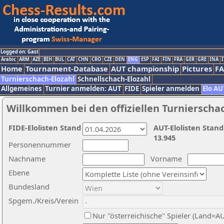
Logged on: Gast
Arabic
ARM
AZE
BIH
BUL
CAT
CHN
CRO
CZE
DEN
ENG
ESP
FAI
FIN
FRA
GER
GRE
INA
I
Home
Tournament-Database
AUT championship
Pictures
F
Turnierschach-Elozahl
Schnellschach-Elozahl
Allgemeines
Turnier anmelden: AUT
FIDE
Spieler anmelden
Elo AU
Willkommen bei den offiziellen Turnierscha
FIDE-Elolisten Stand
AUT-Elolisten Stand
13.945
Personennummer
Nachname
Vorname
Ebene
Bundesland
Spgem./Kreis/Verein
Nur "österreichische" Spieler (Land=A