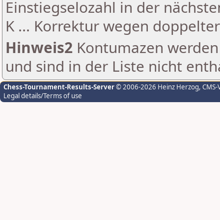
Einstiegselozahl in der nächst
K ... Korrektur wegen doppelt
Hinweis2
Kontumazen werden g
und sind in der Liste nicht enth
Chess-Tournament-Results-Server
© 2006-2026 Heinz Herzog
, CMS-
Legal details/Terms of use